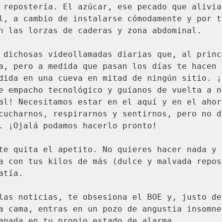
 repostería. El azúcar, ese pecado que alivia 
l, a cambio de instalarse cómodamente y por ti
n las lorzas de caderas y zona abdominal.

 dichosas videollamadas diarias que, al princi
a, pero a medida que pasan los días te hacen 
dida en una cueva en mitad de ningún sitio. ¡
e empacho tecnológico y guíanos de vuelta a nu
al! Necesitamos estar en el aquí y en el ahora
cucharnos, respirarnos y sentirnos, pero no d
. ¡Ojalá podamos hacerlo pronto!

te quita el apetito. No quieres hacer nada y t
a con tus kilos de más (dulce y malvada repost
tía.

las noticias, te obsesiona el BOE y, justo de
a cama, entras en un pozo de angustia insomne
apada en tu propio estado de alarma.
