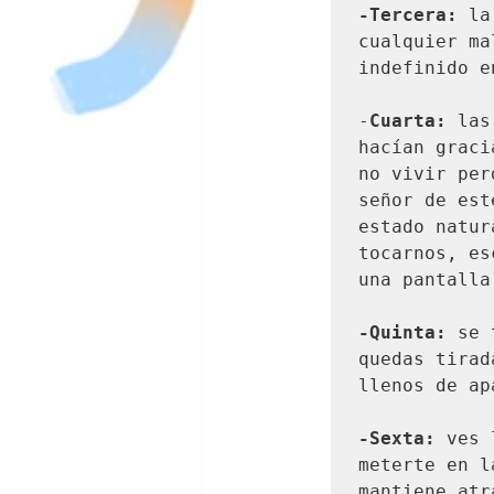
-Tercera:
 la
cualquier ma
indefinido e
-
Cuarta:
 las
hacían graci
no vivir per
señor de est
estado natur
tocarnos, es
una pantalla
-Quinta:
 se 
quedas tirad
llenos de apa
-Sexta:
 ves 
meterte en l
mantiene atr