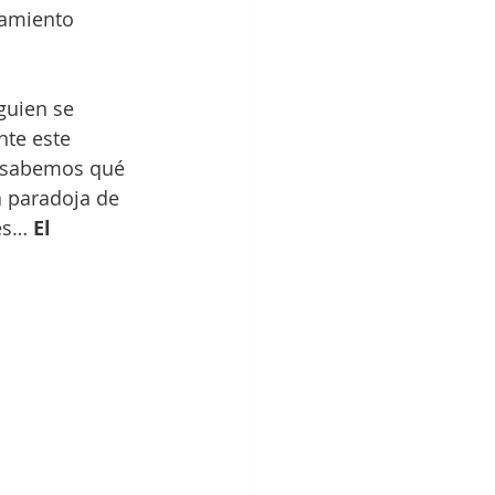
samiento 
guien se 
nte este 
o sabemos qué 
a paradoja de 
es… 
El 