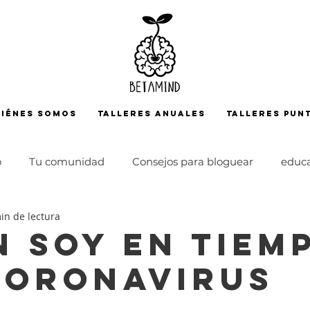
iénes somos
TALLERES ANUALES
TALLERES PUN
o
Tu comunidad
Consejos para bloguear
educ
in de lectura
docencia
sistema educativo
club de lectura
ad
n soy en tiem
coronavirus
ensamiento