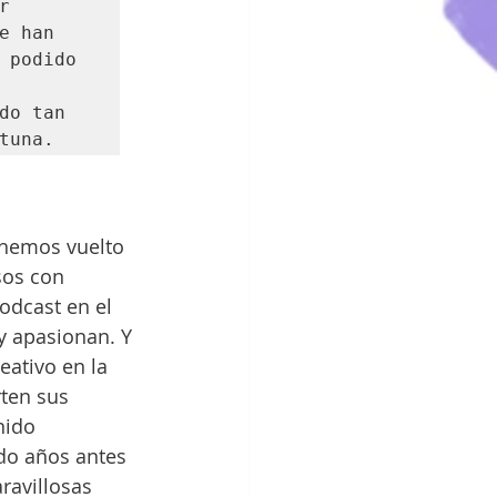
 
 han 
 podido 
o tan 
tuna.
 hemos vuelto 
sos con 
podcast en el 
y apasionan. Y 
eativo en la 
ten sus 
nido 
do años antes 
ravillosas 