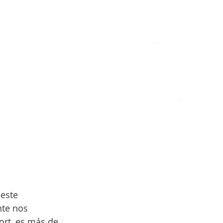
este 
te nos 
ort, es más de 