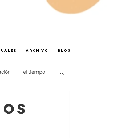
TUALES
ARCHIVO
BLOG
ación
el tiempo
olescencia
pos