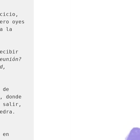
cicio, 
ero oyes 
 la 
ecibir 
eunión? 
, 
de 
, donde 
 salir, 
dra. 
en 