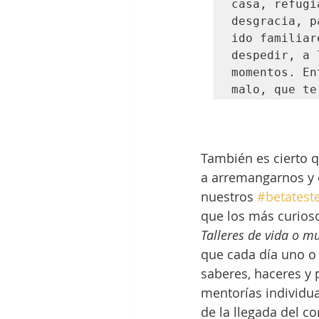
casa, refugi
desgracia, p
ido familiar
despedir, a 
momentos. En
malo, que te
También es cierto 
a arremangarnos y 
nuestros 
#betatest
que los más curioso
Talleres de vida o m
que cada día uno o
saberes, haceres y 
mentorías individua
de la llegada del c