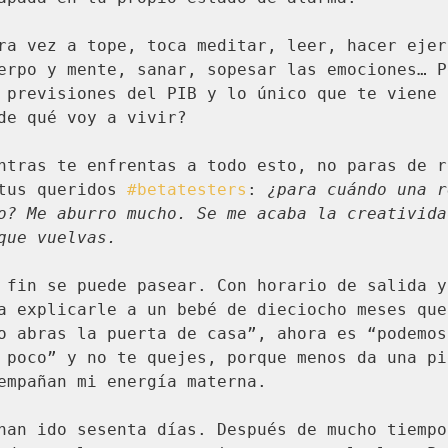
ra vez a tope, toca meditar, leer, hacer ejer
erpo y mente, sanar, sopesar las emociones… P
 previsiones del PIB y lo único que te viene a
de qué voy a vivir?

ntras te enfrentas a todo esto, no paras de r
tus queridos 
#betatesters
: 
¿para cuándo una r
o? Me aburro mucho. Se me acaba la creatividad
que vuelvas.
 fin se puede pasear. Con horario de salida y 
a explicarle a un bebé de dieciocho meses que
o abras la puerta de casa”, ahora es “podemos
 poco” y no te quejes, porque menos da una pie
empañan mi energía materna.

han ido sesenta días. Después de mucho tiempo 