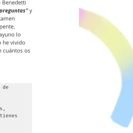
 Benedetti 
 preguntas”
 y 
examen 
pente, 
ayuno lo 
 he vivido 
n cuántos os 
de 
, 
ienes 