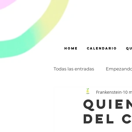
Home
CALENDARIO
Qu
Todas las entradas
Empezand
Frankenstein
10 m
coronavirus
talleres
quie
del 
infancia
monólogo
p