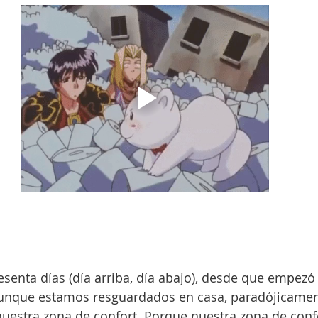
enta días (día arriba, día abajo), desde que empezó 
aunque estamos resguardados en casa, paradójicamen
uestra zona de confort. Porque nuestra zona de conf