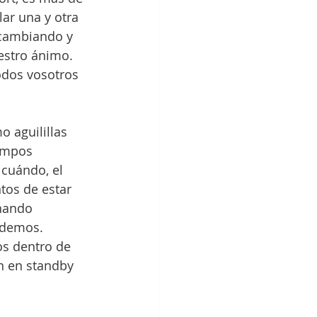
ar una y otra 
 cambiando y 
estro ánimo. 
dos vosotros 
 aguilillas 
empos 
 cuándo, el 
tos de estar 
nando 
odemos. 
os dentro de 
n en standby 