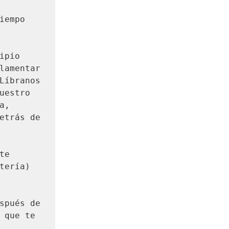
empo 
pio 
lamentar 
Líbranos 
estro 
, 
etrás de 
e 
ería) 
spués de 
 que te 