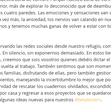
erior, más de explorar lo desconocido que de deambul
as cuatro paredes. Las emociones y sensaciones van
vez más, la ansiedad, los nervios van calando en nu
s y tenemos muchas ganas de volver a estar con to
ando las redes sociales desde nuestro refugio, como
. En silencio, sin exponernos demasiado. En estos ti
, creemos que sois vosotros quienes debéis dictar el
a vuelta al trabajo. También sentimos que son momen
s familias, disfrutando de ellas, pero también gestio
entos, manejando la incertidumbre lo mejor que p
nidad de rescatar los cuadernos olvidados, escondid
por casa y regresar a esos proyectos que se quedaro
 algunas ideas nuevas para nuestros 
#betatesters
. 