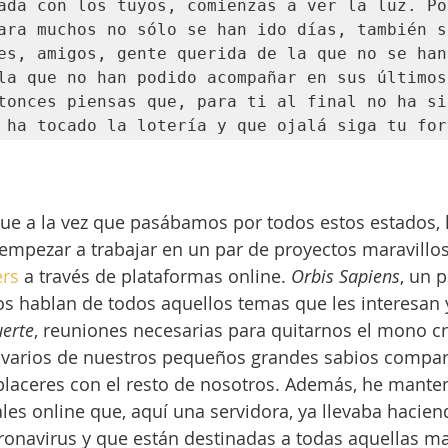
ada con los tuyos, comienzas a ver la luz. Por
ara muchos no sólo se han ido días, también se
es, amigos, gente querida de la que no se han
la que no han podido acompañar en sus últimos 
tonces piensas que, para ti al final no ha sid
 ha tocado la lotería y que ojalá siga tu for
que a la vez que pasábamos por todos estos estados,
empezar a trabajar en un par de proyectos maravillo
ers
 a través de plataformas online. 
Orbis Sapiens
, un 
s hablan de todos aquellos temas que les interesan 
uerte
, reuniones necesarias para quitarnos el mono cr
 varios de nuestros pequeños grandes sabios compar
placeres con el resto de nosotros. Además, he mante
les online que, aquí una servidora, ya llevaba hacien
oronavirus y que están destinadas a todas aquellas ma