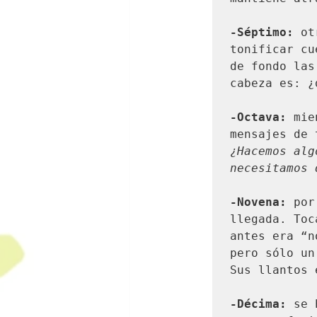
-Séptimo:
 ot
tonificar cu
de fondo las
cabeza es: ¿
-Octava:
 mie
mensajes de 
¿Hacemos alg
necesitamos 
-Novena:
 por
llegada. Toc
antes era “n
pero sólo un
Sus llantos 
-Décima:
 se 