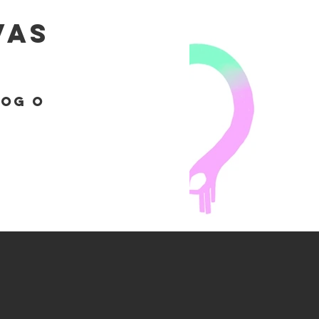
vas
log o