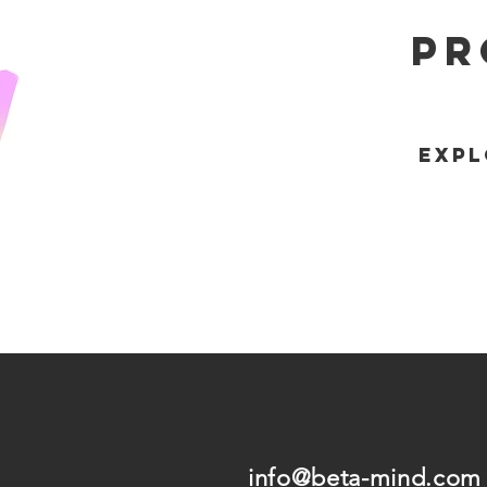
Pr
Expl
info@beta
-mind.com