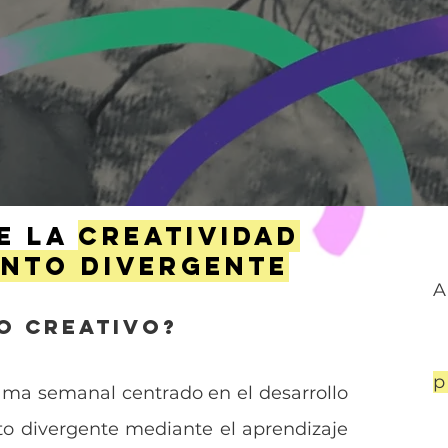
e la
creatividad
ento divergente
A
o Creativo?
p
ama semanal centrado en el desarrollo
to divergente mediante el aprendizaje