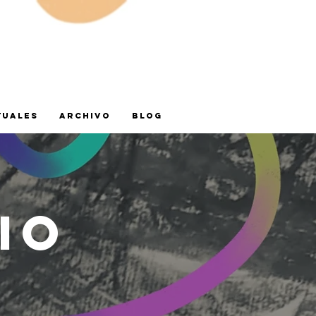
TUALES
ARCHIVO
BLOG
io
o