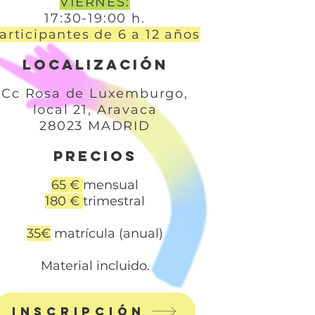
VIERNES:
17:30-19:00 h.
articipantes de 6 a 12 años
LOCALIZACIÓN
Cc Rosa de Luxemburgo,
local 21,
Aravaca
28023 MADRID
PRECIOS
65 €
mensual
180 €
trimestral
35€
matrícula (anual)
​Material incluido.
inscripción