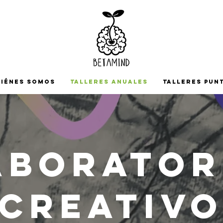
iénes somos
TALLERES ANUALES
TALLERES PUN
aborator
creativ