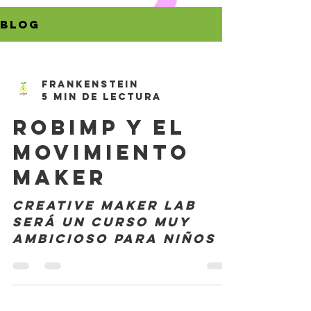
BLOG
Frankenstein
5 min de lectura
ROBIMP y el
MOVIMIENTO
MAKER
Creative Maker Lab
será un curso muy
ambicioso para niños y
niñas con altas
capacidades
intelectuales y
talentos@s. Antes de