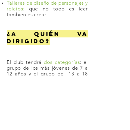
Talleres de diseño de personajes y
relatos
: que no todo es leer
también es crear.
¿A QUIÉN VA
DIRIGIDO?
El club tendrá
dos categorías
: el
grupo de los más jóvenes de 7 a
12 años y el grupo de 13 a 18
años.
HORARIOS
1:30 h
por sesión
(Día por determinar)