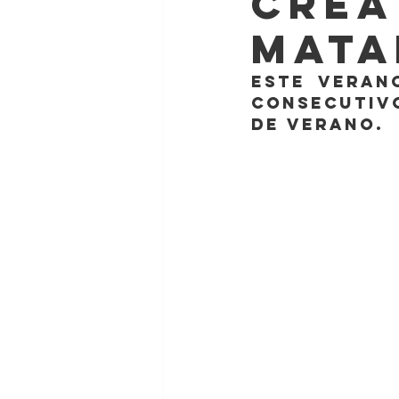
CREA
mata
Este veran
consecutiv
de verano.