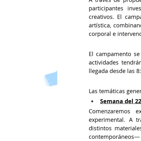
participantes inv
creativos. El cam
artística, combina
corporal e interven
El campamento se 
actividades tendrá
llegada desde las 8:
Las temáticas gener
Semana del 22 
Comenzaremos exp
experimental. A t
distintos materia
contemporáneos— p