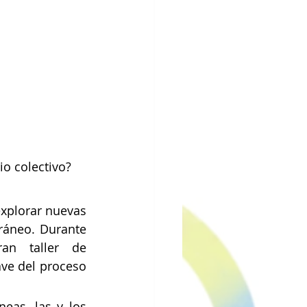
io colectivo?
xplorar nuevas 
ráneo. Durante 
n taller de 
ve del proceso 
eas, las y los 