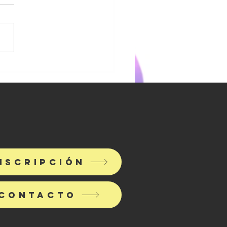
onólogo
terior (con
 poco de
umor
surdo).
nscripción
contacto