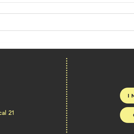
DIARIO DE
M
ABORDO
in
BETATESTER I
un
h
ab
i
al 21