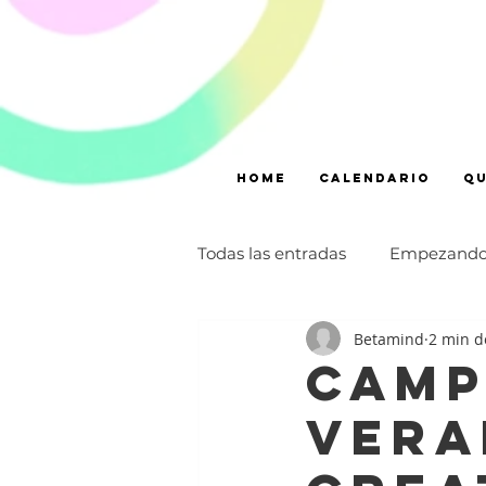
Home
CALENDARIO
Qu
Todas las entradas
Empezand
Betamind
2 min d
coronavirus
talleres
Camp
vera
infancia
monólogo
p