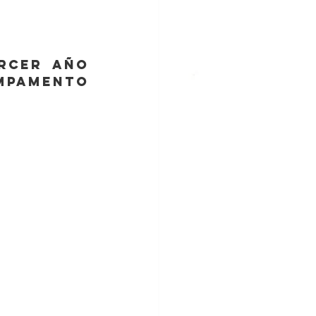
rcer año 
mpamento 