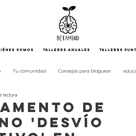
iénes somos
TALLERES ANUALES
TALLERES PUN
o
Tu comunidad
Consejos para bloguear
educ
e lectura
docencia
sistema educativo
club de lectura
ad
amento de
no 'DESVÍO
ensamiento